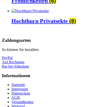
Fröhlichkeiten
(6)
Hochthurn Privatsekte
(8)
Nach
oben
Zahlungsarten
So können Sie bezahlen:
PayPal
Auf Rechnung
Bar bei Abholung
Informationen
Startseite
Impressum
Datenschutz
AGB
Versandkosten
Widerruf