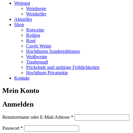
Weingut
Weinberge
Weinkeller
Aktuelles
Shop
Rotweine
Rotling
Rosé
Cuvée Weine
Hochthurns Sondereditionen
Weißweine
Traubensaft
Prickelnde und spritzige Fröhlichkeiten
Hochthurn Privatsekte
Kontakt
Mein Konto
Anmelden
Erforderlich
Benutzername oder E-Mail-Adresse
*
Erforderlich
Passwort
*