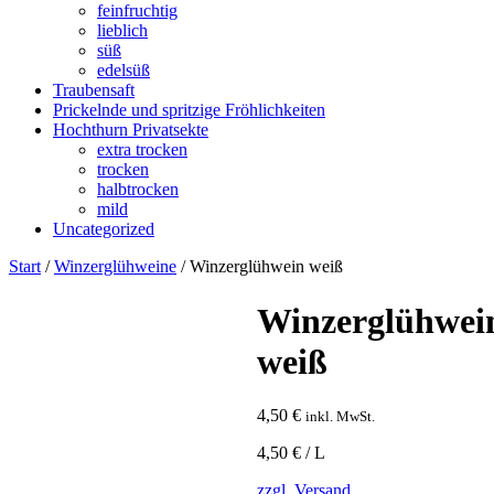
feinfruchtig
lieblich
süß
edelsüß
Traubensaft
Prickelnde und spritzige Fröhlichkeiten
Hochthurn Privatsekte
extra trocken
trocken
halbtrocken
mild
Uncategorized
Start
/
Winzerglühweine
/ Winzerglühwein weiß
Winzerglühwei
weiß
4,50
€
inkl. MwSt.
4,50 € / L
zzgl. Versand