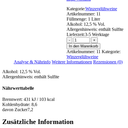
Kategorie:
Winzerglühweine
Artikelnummer:
11
Füllmenge:
1 Liter
Alkohol:
12,5 % Vol.
Allergenhinweis:
enthält Sulfite
Lieferzeit:
3-5 Werktage
Winzerglühwein
weiß
In den Warenkorb
Menge
Artikelnummer:
11
Kategorie:
Winzerglühweine
Analyse & Nährinfo
Weitere Informationen
Rezensionen (0)
Alkohol:
12,5 % Vol.
Allergenhinweis:
enthält Sulfite
Nährwerttabelle
Brennwert:
431 kJ / 103 kcal
Kohlenhydrate:
8,6
davon Zucker
7,2
Zusätzliche Information