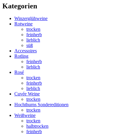
Kategorien
Winzerglühweine
Rotweine
trocken
feinherb
lieblich
süß
Accessoires
Rotling
feinherb
lieblich
Rosé
trocken
feinherb
lieblich
Cuvée Weine
trocken
Hochthurns Sondereditionen
trocken
Weißweine
trocken
halbtrocken
feinherb