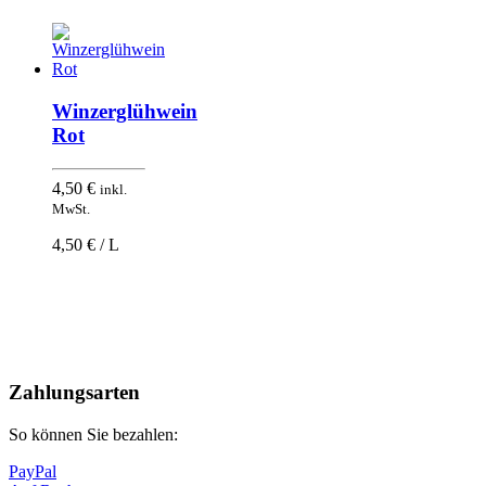
Winzerglühwein
Rot
4,50
€
inkl.
MwSt.
4,50 € / L
Nach
oben
Zahlungsarten
So können Sie bezahlen:
PayPal