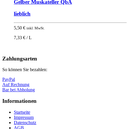
Gelber Muskateller QbA
lieblich
5,50
€
inkl. MwSt.
7,33 € / L
Nach
oben
Zahlungsarten
So können Sie bezahlen:
PayPal
Auf Rechnung
Bar bei Abholung
Informationen
Startseite
Impressum
Datenschutz
AGB