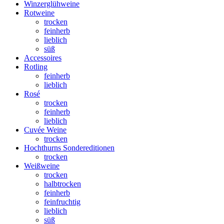
Winzerglühweine
Rotweine
trocken
feinherb
lieblich
süß
Accessoires
Rotling
feinherb
lieblich
Rosé
trocken
feinherb
lieblich
Cuvée Weine
trocken
Hochthurns Sondereditionen
trocken
Weißweine
trocken
halbtrocken
feinherb
feinfruchtig
lieblich
süß