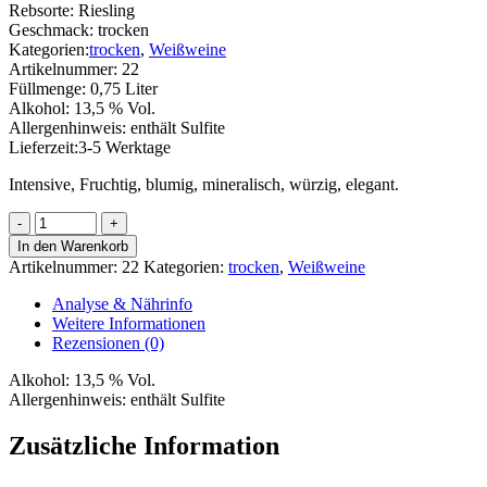
Rebsorte:
Riesling
Geschmack:
trocken
Kategorien:
trocken
,
Weißweine
Artikelnummer:
22
Füllmenge:
0,75 Liter
Alkohol:
13,5 % Vol.
Allergenhinweis:
enthält Sulfite
Lieferzeit:
3-5 Werktage
Intensive, Fruchtig, blumig, mineralisch, würzig, elegant.
Riesling
Spätlese
In den Warenkorb
trocken
Artikelnummer:
22
Kategorien:
trocken
,
Weißweine
Menge
Analyse & Nährinfo
Weitere Informationen
Rezensionen (0)
Alkohol:
13,5 % Vol.
Allergenhinweis:
enthält Sulfite
Zusätzliche Information